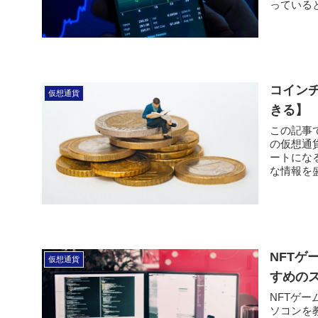
っていると
コイン
仮想通貨
きる
この記事
の仮想通
ートにな
な情報を盛
NFT
仮想通貨
すめの
NFTゲ
ソコンを