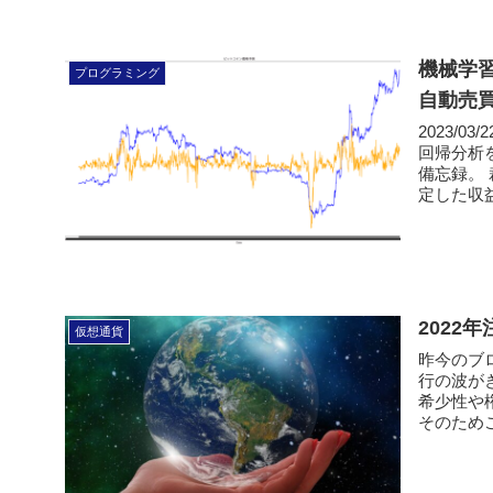
機械学
プログラミング
自動売
2023/
回帰分析
備忘録。
定した収益
2022
仮想通貨
昨今のブ
行の波が
希少性や
そのためこ