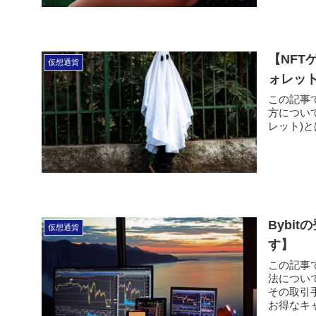
【NFT
仮想通貨
ォレッ
この記事で
方について
レット)と
Bybi
仮想通貨
す】
この記事
法について
その取引
お得なキャ