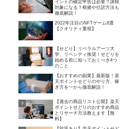
イントの確定申告は必要？課税
対象になる？根拠や仕訳方法も
徹底解説！
2022年注目のNFTゲーム8選
【クオリティ重視】
【せどり】リベラルアーツ大
学、リベシティ推奨！せどりを
始める前に知っておくべき4つ
のこと
【おすすめの副業】最新版！楽
天ポイントせどりのやり方、稼
ぎ方を一から徹底解説！
【過去の商品リスト公開】楽天
ポイントせどりのおすすめ商品
とリサーチ方法教えます【無
料】
【対策あり】楽天ポイントせど