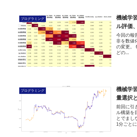
機械学
プログラミング
ル評価
今回の報
非を数値化
の変更。 
どの...
機械学
プログラミング
量選択と
前回に引き
ル構築を
とでましな
1分ごとに、