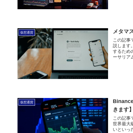
メタマス
仮想通貨
この記事で
説します
するため
ーサリアム
Bina
仮想通貨
きます
この記事で
世界最大
いといっ