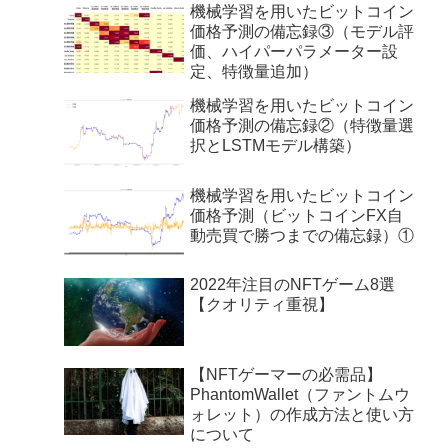
機械学習を用いたビットコイン
価格予測の備忘録③（モデル評
価、ハイパーパラメーター設
定、特徴量追加）
機械学習を用いたビットコイン
価格予測の備忘録②（特徴量選
択とLSTMモデル構築）
機械学習を用いたビットコイン
価格予測（ビットコインFX自
動売買で勝つまでの備忘録）①
2022年注目のNFTゲーム8選
【クオリティ重視】
【NFTゲーマーの必需品】
PhantomWallet（ファントムウ
ォレット）の作成方法と使い方
について