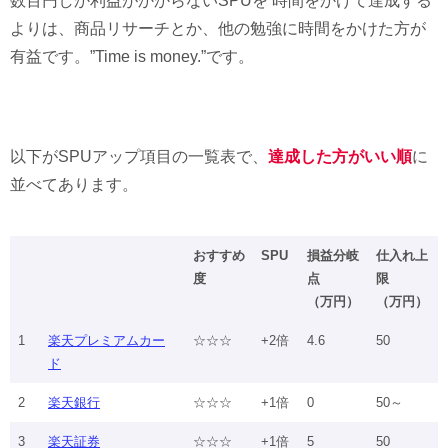
数百円しか利益がかからないSPUを 時間をかけて達成する
よりは、商品リサーチとか、他の勉強に時間をかけた方が
有益です。”Time is money.”です。
以下がSPUアップ項目の一覧表で、
達成した方がいい順
に
並べてあります。
おすすめ
SPU
損益分岐
仕入れ上
度
点
限
（万円）
（万円）
1
楽天プレミアムカー
☆☆☆
+2倍
4.6
50
ド
2
楽天銀行
☆☆☆
+1倍
0
50～
3
楽天証券
☆☆☆
+1倍
5
50