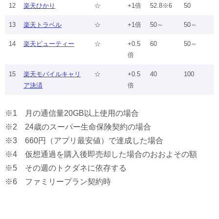
12
楽天ひかり
☆
+1倍
52.8※6
50
13
楽天トラベル
☆
+1倍
50～
50～
14
楽天ビューティー
☆
+0.5
60
50～
倍
15
楽天モバイルキャリ
☆
+0.5
40
100
ア決済
倍
※1 月の通信量20GB以上使用の場合
※2 24歳のスーパー生命保険契約の場合
※3 660円（アプリ最安値）で達成した場合
※4 仮想通過を購入後即売却した場合のおおよその額
※5 その週のトクダネに依存する
※6 ファミリープラン契約時