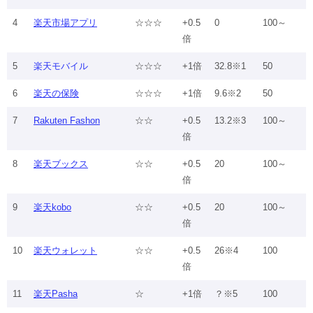
4
楽天市場アプリ
☆☆☆
+0.5
0
100～
倍
5
楽天モバイル
☆☆☆
+1倍
32.8※1
50
6
楽天の保険
☆☆☆
+1倍
9.6※2
50
7
Rakuten Fashon
☆☆
+0.5
13.2※3
100～
倍
8
楽天ブックス
☆☆
+0.5
20
100～
倍
9
楽天kobo
☆☆
+0.5
20
100～
倍
10
楽天ウォレット
☆☆
+0.5
26※4
100
倍
11
楽天Pasha
☆
+1倍
？※5
100