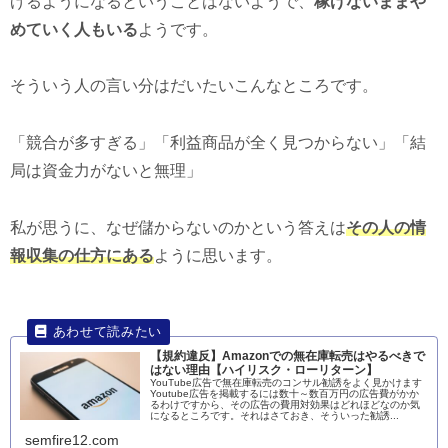
げるようになるということはないようで、
稼げないままや
めていく人もいる
ようです。
そういう人の言い分はだいたいこんなところです。
「競合が多すぎる」「利益商品が全く見つからない」「結
局は資金力がないと無理」
私が思うに、なぜ儲からないのかという答えは
その人の情
報収集の仕方にある
ように思います。
【規約違反】Amazonでの無在庫転売はやるべきで
はない理由【ハイリスク・ローリターン】
YouTube広告で無在庫転売のコンサル勧誘をよく見かけます
Youtube広告を掲載するには数十～数百万円の広告費がかか
るわけですから、その広告の費用対効果はどれほどなのか気
になるところです。それはさておき、そういった勧誘...
semfire12.com