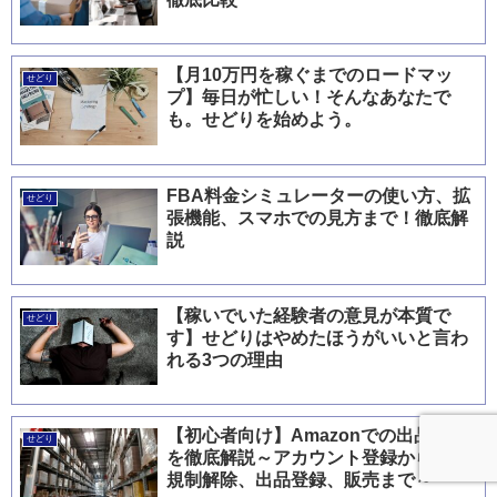
【月10万円を稼ぐまでのロードマッ
せどり
プ】毎日が忙しい！そんなあなたで
も。せどりを始めよう。
FBA料金シミュレーターの使い方、拡
せどり
張機能、スマホでの見方まで！徹底解
説
【稼いでいた経験者の意見が本質で
せどり
す】せどりはやめたほうがいいと言わ
れる3つの理由
【初心者向け】Amazonでの出品方法
せどり
を徹底解説～アカウント登録から出品
規制解除、出品登録、販売まで～